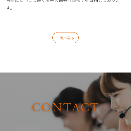
す。
一覧へ戻る
C
O
N
T
A
C
T